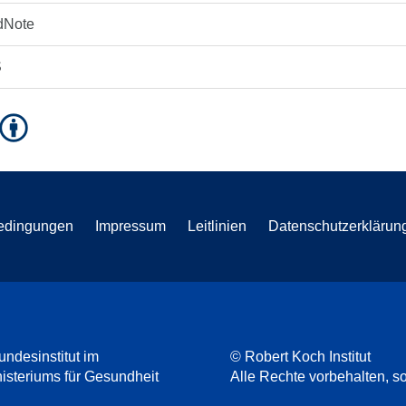
dNote
S
edingungen
Impressum
Leitlinien
Datenschutzerklärun
undesinstitut im
© Robert Koch Institut
steriums für Gesundheit
Alle Rechte vorbehalten, so