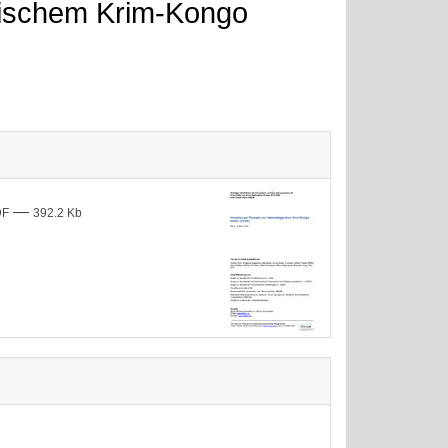
gischem Krim-Kongo
—
DF
392.2 Kb