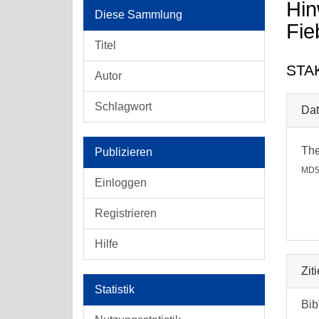
Hin
Diese Sammlung
Fie
Titel
STA
Autor
Schlagwort
Dat
The
Publizieren
MD5
Einloggen
Registrieren
Hilfe
Zit
Statistik
Bi