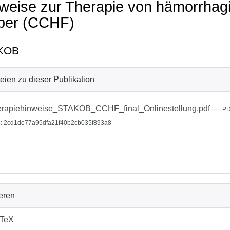
weise zur Therapie von hämorrha
ber (CCHF)
KOB
eien zu dieser Publikation
rapiehinweise_STAKOB_CCHF_final_Onlinestellung.pdf
—
P
: 2cd1de77a95dfa21f40b2cb035f893a8
ieren
bTeX