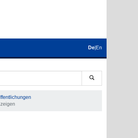
De
|
En
fentlichungen
nzeigen