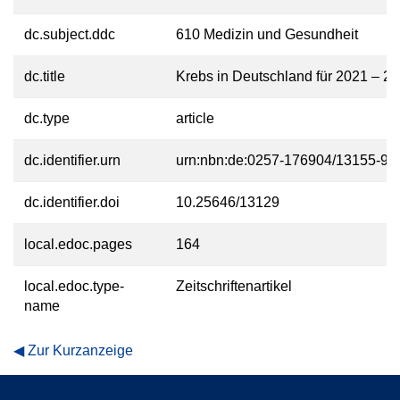
dc.subject.ddc
610 Medizin und Gesundheit
dc.title
Krebs in Deutschland für 2021 – 2
dc.type
article
dc.identifier.urn
urn:nbn:de:0257-176904/13155-9
dc.identifier.doi
10.25646/13129
local.edoc.pages
164
local.edoc.type-
Zeitschriftenartikel
name
Zur Kurzanzeige