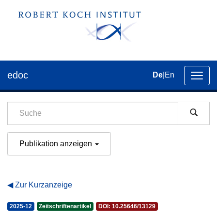
edoc
De
|
En
Umsch
der
Navig
Publikation anzeigen
Zur Kurzanzeige
2025-12
Zeitschriftenartikel
DOI: 10.25646/13129