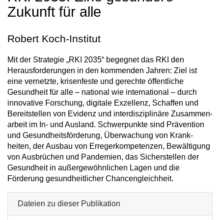
Zukunft für alle
Robert Koch-Institut
Mit der Strategie „RKI 2035“ begegnet das RKI den
Heraus­forderungen in den kommenden Jahren: Ziel ist
eine vernetzte, krisenfeste und gerechte öffentliche
Gesund­heit für alle – national wie international – durch
innovative Forschung, digitale Exzellenz, Schaffen und
Bereit­stellen von Evidenz und inter­disziplinäre Zusammen­
arbeit im In- und Ausland. Schwer­punkte sind Prävention
und Gesund­heits­förderung, Über­wachung von Krank­
heiten, der Ausbau von Erreger­kom­pe­ten­zen, Bewältigung
von Aus­brüchen und Pandemien, das Sicher­stellen der
Gesund­heit in außer­gewöhn­lichen Lagen und die
Förderung gesund­heit­licher Chancen­gleichheit.
Dateien zu dieser Publikation