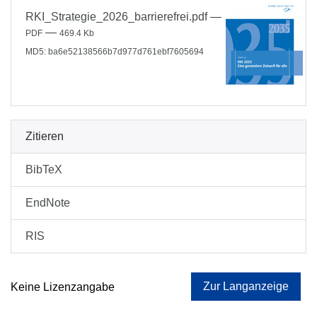
RKI_Strategie_2026_barrierefrei.pdf
—
—
PDF
469.4 Kb
MD5: ba6e52138566b7d977d761ebf7605694
Zitieren
BibTeX
EndNote
RIS
Zur Langanzeige
Keine Lizenzangabe