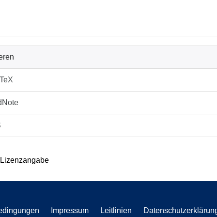
ieren
bTeX
dNote
S
 Lizenzangabe
edingungen
Impressum
Leitlinien
Datenschutzerklärun