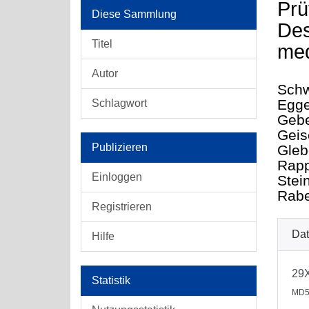
Prü
Diese Sammlung
Des
Titel
med
Autor
Schw
Egge
Schlagwort
Gebe
Geis
Publizieren
Gleb
Rapp
Einloggen
Stei
Rabe
Registrieren
Dat
Hilfe
29
Statistik
MD5