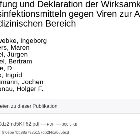
fung und Deklaration der Wirksamk
infektionsmitteln gegen Viren zu
izinischen Bereich
ebke, Ingeborg
rs, Maren
l, Jürgen
el, Bertram
e, D.
, Ingrid
nmann, Jochen
nau, Holger F.
eien zu dieser Publikation
Xdz2md5KF62.pdf
—
—
PDF
300.5 Kb
: 8f0ebe7bb88a7935157db2f4ca665bcd