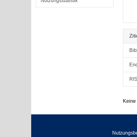
Nutzungsstatistik
Zit
Bi
En
RI
Keine
Nutzungsb