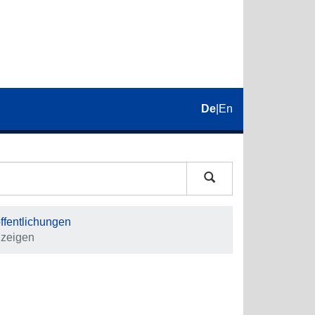
De
|
En
fentlichungen
nzeigen