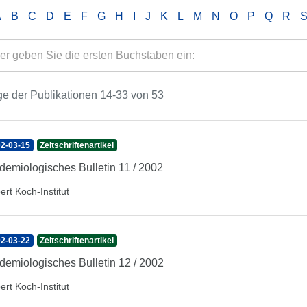
A
B
C
D
E
F
G
H
I
J
K
L
M
N
O
P
Q
R
e der Publikationen 14-33 von 53
2-03-15
Zeitschriftenartikel
demiologisches Bulletin 11 / 2002
ert Koch-Institut
2-03-22
Zeitschriftenartikel
demiologisches Bulletin 12 / 2002
ert Koch-Institut