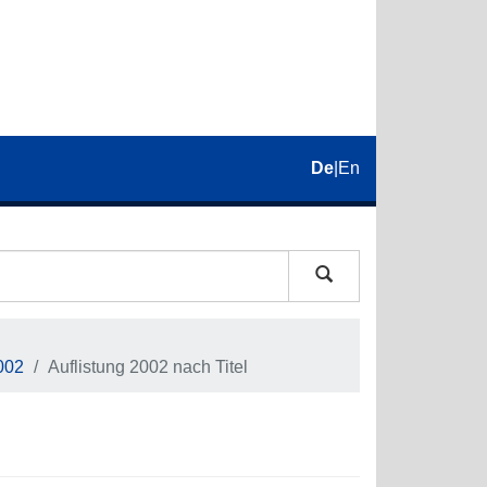
De
|
En
002
Auflistung 2002 nach Titel