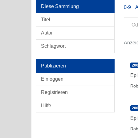
Diese Sammlung
0-9
Titel
Autor
Anzeig
Schlagwort
Publizieren
200
Epi
Einloggen
Rob
Registrieren
Hilfe
200
Epi
Rob