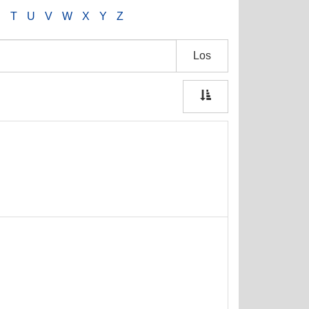
S
T
U
V
W
X
Y
Z
Los