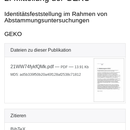
Identitätsfeststellung im Rahmen von
Abstammungsuntersuchungen
GEKO
Dateien zu dieser Publikation
21WW74fykfQMk.pdf
—
—
PDF
13.91 Kb
MD5: ad5b339f50b20a40f128af2538c71812
Zitieren
BibTeX