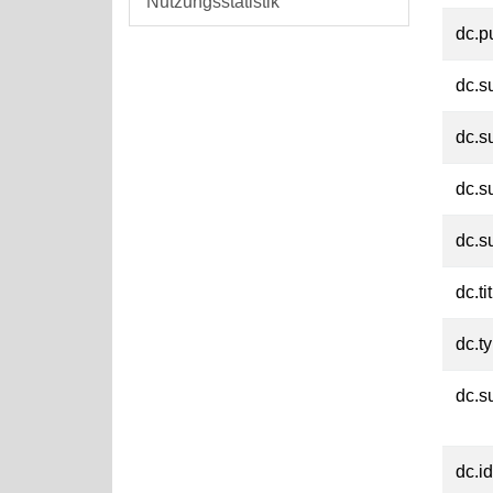
Nutzungsstatistik
dc.p
dc.s
dc.s
dc.s
dc.s
dc.ti
dc.t
dc.su
dc.id