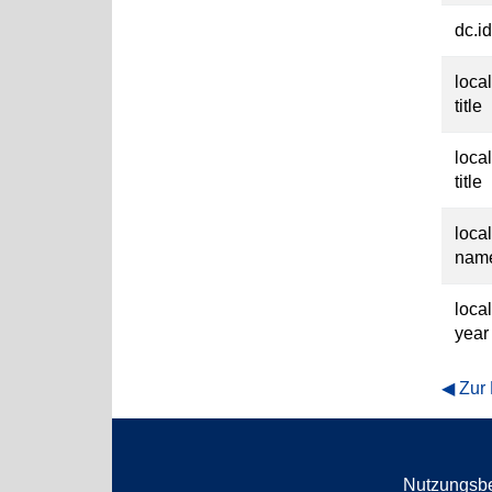
dc.id
loca
title
loca
title
loca
nam
loca
year
Zur
Nutzungsb