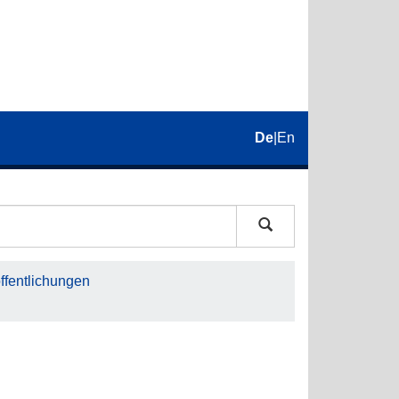
De
|
En
fentlichungen