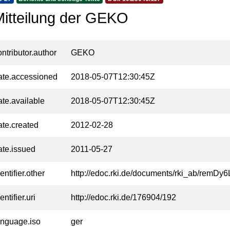
Mitteilung der GEKO
ontributor.author
GEKO
ate.accessioned
2018-05-07T12:30:45Z
ate.available
2018-05-07T12:30:45Z
ate.created
2012-02-28
ate.issued
2011-05-27
entifier.other
http://edoc.rki.de/documents/rki_ab/remD
entifier.uri
http://edoc.rki.de/176904/192
anguage.iso
ger