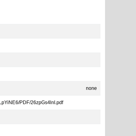
none
y6LpYiNE6/PDF/26zpGs4lnI.pdf