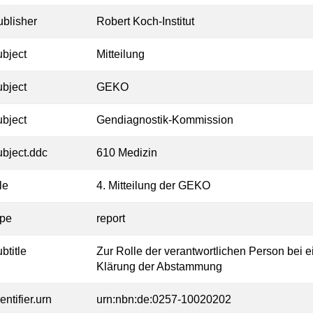
ublisher
Robert Koch-Institut
ubject
Mitteilung
ubject
GEKO
ubject
Gendiagnostik-Kommission
ubject.ddc
610 Medizin
tle
4. Mitteilung der GEKO
ype
report
btitle
Zur Rolle der verantwortlichen Person bei 
Klärung der Abstammung
entifier.urn
urn:nbn:de:0257-10020202