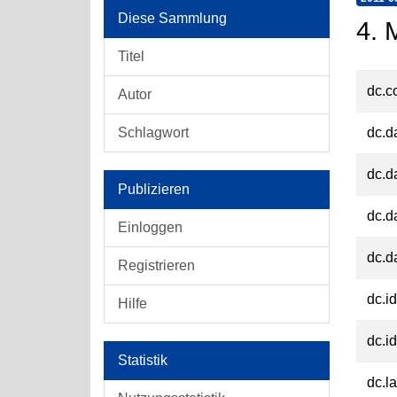
Diese Sammlung
4. 
Titel
dc.c
Autor
Schlagwort
dc.d
dc.d
Publizieren
dc.d
Einloggen
dc.d
Registrieren
dc.id
Hilfe
dc.id
Statistik
dc.l