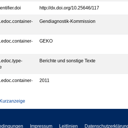
entifier.doi
http://dx.doi.org/10.25646/117
l.edoc.container-
Gendiagnostik-Kommission
l.edoc.container-
GEKO
l.edoc.type-
Berichte und sonstige Texte
e
l.edoc.container-
2011
 Kurzanzeige
edingungen
Impressum
Leitlinien
Datenschutzerklärun