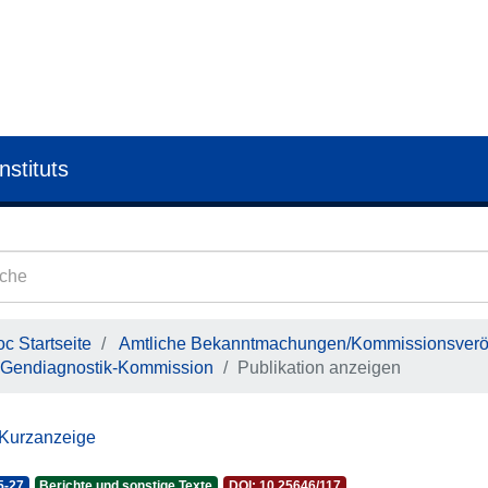
nstituts
c Startseite
Amtliche Bekanntmachungen/Kommissionsveröf
Gendiagnostik-Kommission
Publikation anzeigen
 Kurzanzeige
5-27
Berichte und sonstige Texte
DOI: 10.25646/117