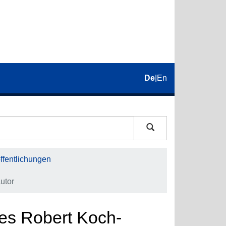
De
|
En
fentlichungen
utor
es Robert Koch-