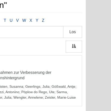
n"
S
T
U
V
W
X
Y
Z
Los
ßnahmen zur Verbesserung der
onshintergrund
isten, Susanna
;
Geerlings, Julia
;
Gößwald, Antje
;
zzi, Antonino
;
Pöplow do Rego, Ute
;
Sarma,
r, Julia
;
Wengler, Annelene
;
Zeisler, Marie-Luise