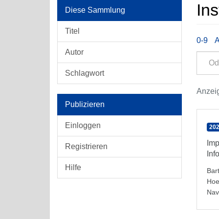
Ins
Diese Sammlung
Titel
0-9
Autor
Schlagwort
Anzeig
Publizieren
Einloggen
202
Imp
Registrieren
Inf
Hilfe
Bar
Hoe
Nav