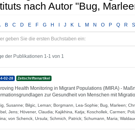
tituts nach Autor "Bug, Marlee
A
B
C
D
E
F
G
H
I
J
K
L
M
N
O
P
Q
R
e der Publikationen 1-1 von 1
4-02-28
Zeitschriftenartikel
roving Health Monitoring in Migrant Populations (IMIRA) - Ma
ormationsgrundlagen zur Gesundheit von Menschen mit Migrati
tig, Susanne
;
Bilgic, Leman
;
Borgmann, Lea-Sophie
;
Bug, Marleen
;
Chr
bel, Jens
;
Hövener, Claudia
;
Kajikhina, Katja
;
Koschollek, Carmen
;
Poli
ina
;
von Schenck, Ursula
;
Schmich, Patrick
;
Schumann, Maria
;
Waldaue