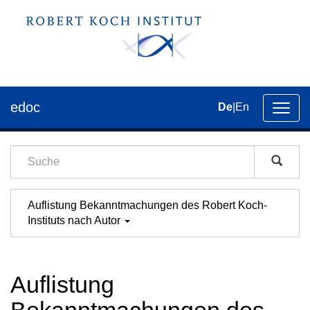
edoc
De
|
En
Umsch
der
Navig
Auflistung Bekanntmachungen des Robert Koch-
Instituts nach Autor
Auflistung