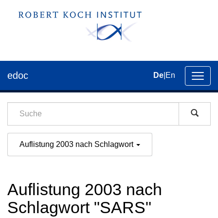
edoc
De
|
En
Umsch
der
Navig
Auflistung 2003 nach Schlagwort
Auflistung 2003 nach
Schlagwort "SARS"