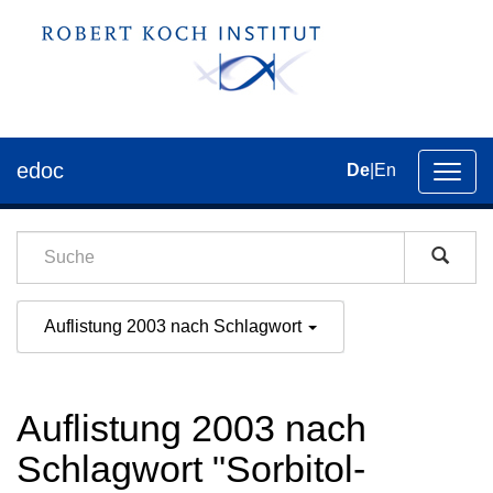
edoc
De
|
En
Umsch
der
Navig
Auflistung 2003 nach Schlagwort
Auflistung 2003 nach
Schlagwort "Sorbitol-