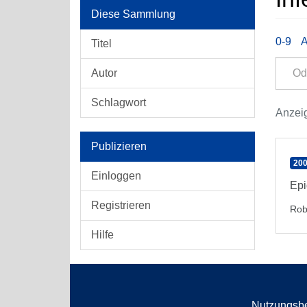
Diese Sammlung
0-9
Titel
Autor
Schlagwort
Anzeig
Publizieren
200
Einloggen
Epi
Registrieren
Rob
Hilfe
Nutzungsb