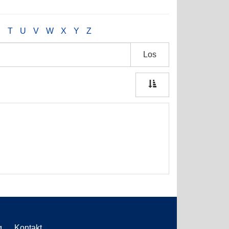
S
T
U
V
W
X
Y
Z
Los
g
Kontakt