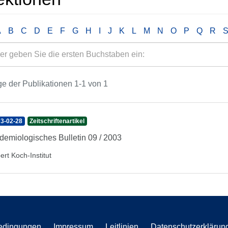
A
B
C
D
E
F
G
H
I
J
K
L
M
N
O
P
Q
R
e der Publikationen 1-1 von 1
3-02-28
Zeitschriftenartikel
demiologisches Bulletin 09 / 2003
ert Koch-Institut
edingungen
Impressum
Leitlinien
Datenschutzerklärun