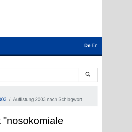
De
|
En
003
Auflistung 2003 nach Schlagwort
t "nosokomiale