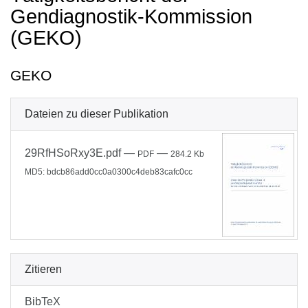
Gendiagnostik-Kommission
(GEKO)
GEKO
Dateien zu dieser Publikation
29RfHSoRxy3E.pdf
—
—
PDF
284.2 Kb
MD5: bdcb86add0cc0a0300c4deb83cafc0cc
Zitieren
BibTeX