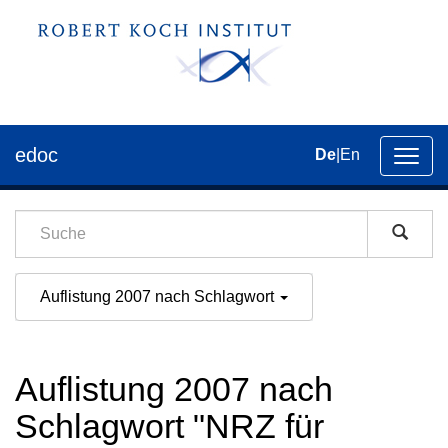
edoc
De
|
En
Umsch
der
Navig
Auflistung 2007 nach Schlagwort
Auflistung 2007 nach
Schlagwort "NRZ für