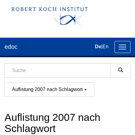
edoc
De
|
En
Umsch
der
Navig
Auflistung 2007 nach Schlagwort
Auflistung 2007 nach
Schlagwort