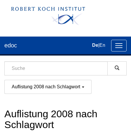
edoc
De
|
En
Umsch
der
Navig
Auflistung 2008 nach Schlagwort
Auflistung 2008 nach
Schlagwort