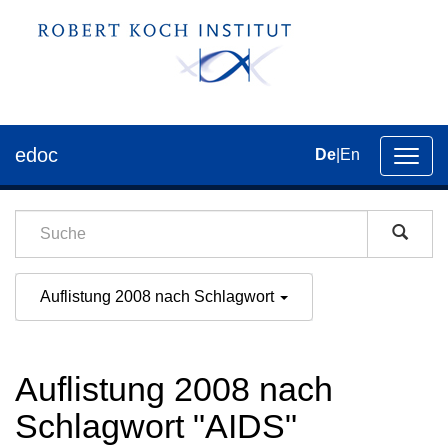
edoc
De
|
En
Umsch
der
Navig
Auflistung 2008 nach Schlagwort
Auflistung 2008 nach
Schlagwort "AIDS"