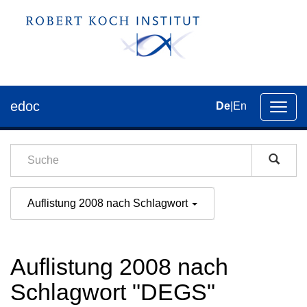
edoc
De
|
En
Umsch
der
Navig
Auflistung 2008 nach Schlagwort
Auflistung 2008 nach
Schlagwort "DEGS"