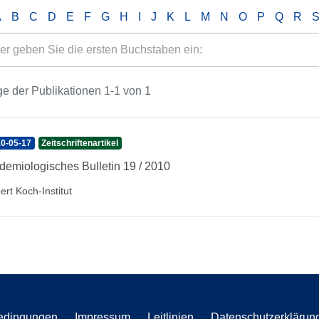
A
B
C
D
E
F
G
H
I
J
K
L
M
N
O
P
Q
R
e der Publikationen 1-1 von 1
0-05-17
Zeitschriftenartikel
demiologisches Bulletin 19 / 2010
ert Koch-Institut
edingungen
Impressum
Leitlinien
Datenschutzerklärun