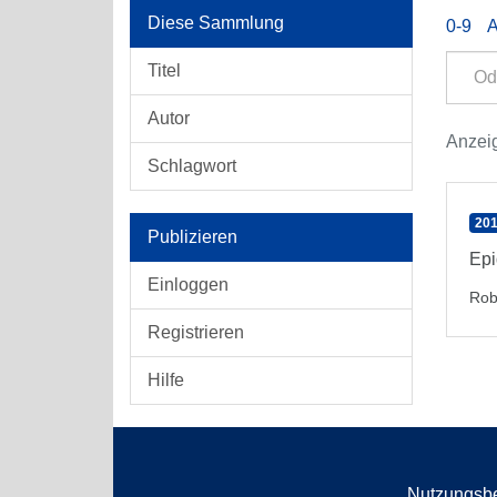
Diese Sammlung
0-9
Titel
Autor
Anzeig
Schlagwort
201
Publizieren
Epi
Einloggen
Rob
Registrieren
Hilfe
Nutzungsb