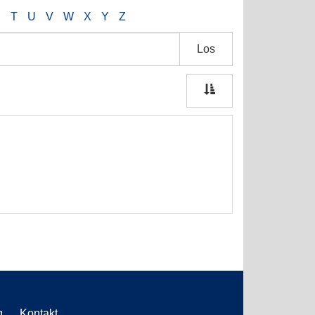
S
T
U
V
W
X
Y
Z
Los
g
Kontakt