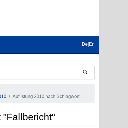
De
|
En
010
Auflistung 2010 nach Schlagwort
"Fallbericht"