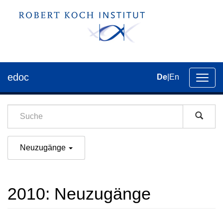
edoc
De
|
En
Umsch
der
Navig
Neuzugänge
2010: Neuzugänge