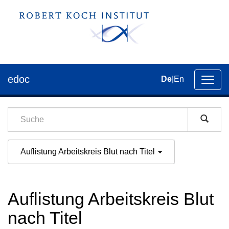
edoc
De
|
En
Umsch
der
Navig
Auflistung Arbeitskreis Blut nach Titel
Auflistung Arbeitskreis Blut
nach Titel