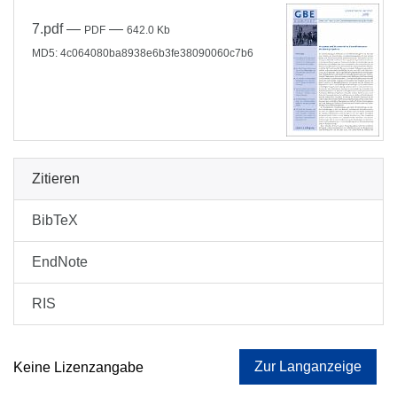
7.pdf
—
—
PDF
642.0 Kb
MD5: 4c064080ba8938e6b3fe38090060c7b6
Zitieren
BibTeX
EndNote
RIS
Zur Langanzeige
Keine Lizenzangabe