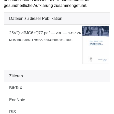
gesundheitliche Aufklärung zusammengeführt.
Dateien zu dieser Publikation
25VQivifMG6zQ77.pdf
—
—
PDF
3.417 Mb
MD5: bb33ae63179ec27dbd39cbf42c821003
Zitieren
BibTeX
EndNote
RIS