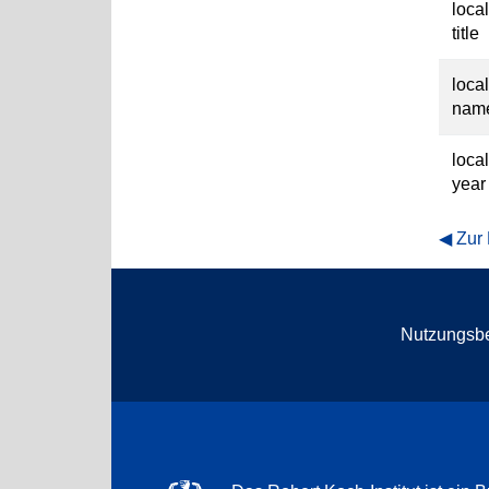
loca
title
loca
nam
loca
year
Zur
Nutzungsb