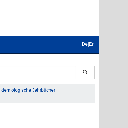
De
|
En
pidemiologische Jahrbücher