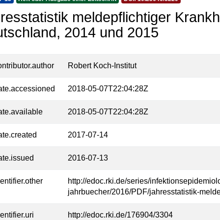
resstatistik meldepflichtiger Kran
tschland, 2014 und 2015
ontributor.author
Robert Koch-Institut
ate.accessioned
2018-05-07T22:04:28Z
ate.available
2018-05-07T22:04:28Z
ate.created
2017-07-14
ate.issued
2016-07-13
entifier.other
http://edoc.rki.de/series/infektionsepidemio
jahrbuecher/2016/PDF/jahresstatistik-meldep
entifier.uri
http://edoc.rki.de/176904/3304