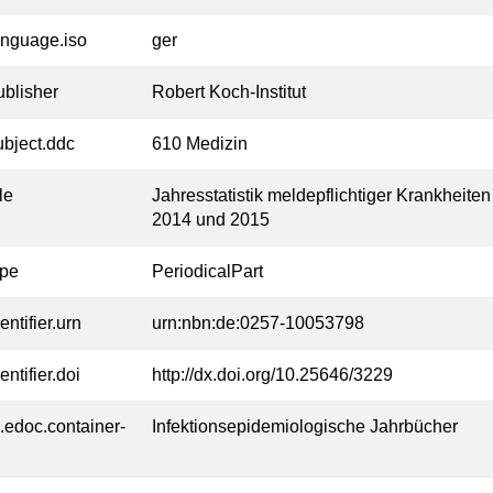
anguage.iso
ger
ublisher
Robert Koch-Institut
ubject.ddc
610 Medizin
tle
Jahresstatistik meldepflichtiger Krankheit
2014 und 2015
ype
PeriodicalPart
entifier.urn
urn:nbn:de:0257-10053798
entifier.doi
http://dx.doi.org/10.25646/3229
l.edoc.container-
Infektionsepidemiologische Jahrbücher