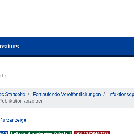
nstituts
c Startseite
Fortlaufende Veröffentlichungen
Infektionse
Publikation anzeigen
 Kurzanzeige
7-13
Heft oder Ausgabe einer Zeitschrift
DOI: 10.25646/3229