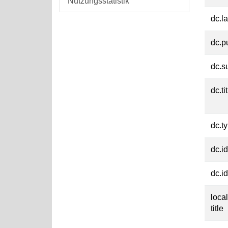
Nutzungsstatistik
dc.l
dc.p
dc.s
dc.ti
dc.t
dc.id
dc.id
loca
title