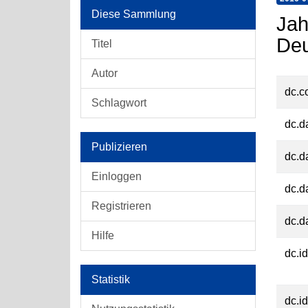
Diese Sammlung
Jah
Deu
Titel
Autor
dc.c
Schlagwort
dc.d
Publizieren
dc.d
Einloggen
dc.d
Registrieren
dc.d
Hilfe
dc.id
Statistik
dc.id