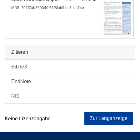
MD5: 701f7ab369340f61f8fab9fec7cbc74e
Zitieren
BibTeX
EndNote
RIS
Zur Langanzeige
Keine Lizenzangabe