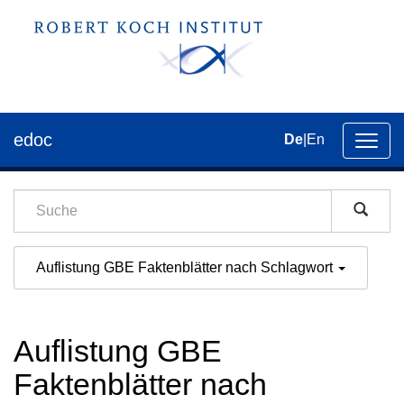
edoc
De
|
En
Umsch
der
Navig
Auflistung GBE Faktenblätter nach Schlagwort
Auflistung GBE
Faktenblätter nach