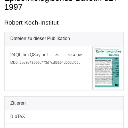
1997
Robert Koch-Institut
Dateien zu dieser Publikation
24QLIhczQ8ay.pdf
—
—
PDF
93.41 Kb
MD5: 5ae8e48560c773d7cdf9194d505df66b
Zitieren
BibTeX