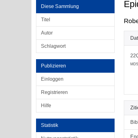
Epi
Diese Sammlung
Titel
Robe
Autor
Dat
Schlagwort
22
MD5
Publizieren
Einloggen
Registrieren
Hilfe
Zit
Bi
Statistik
En