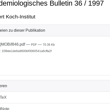
demiologisches Bulletin 36 / 1997
rt Koch-Institut
eien zu dieser Publikation
QMOBif846.pdf
—
—
PDF
70.36 Kb
: 1f38de1de6a9600bf3060541a6cffa2f
ieren
bTeX
dNote