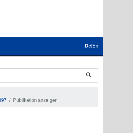
De
|
En
997
Publikation anzeigen