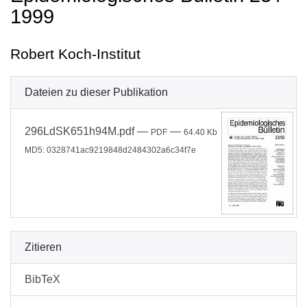
1999
Robert Koch-Institut
Dateien zu dieser Publikation
296LdSK651h94M.pdf
—
—
PDF
64.40 Kb
MD5: 0328741ac9219848d2484302a6c34f7e
Zitieren
BibTeX