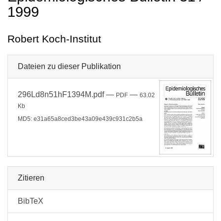
1999
Robert Koch-Institut
Dateien zu dieser Publikation
296Ld8n51hF1394M.pdf
—
—
PDF
63.02
Kb
MD5: e31a65a8ced3be43a09e439c931c2b5a
Zitieren
BibTeX