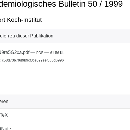
demiologisches Bulletin 50 / 1999
rt Koch-Institut
eien zu dieser Publikation
U9re5G2xa.pdf
—
—
PDF
61.56 Kb
: c58d73b79d9b9cf0ce099eef685d6996
ieren
bTeX
dNote