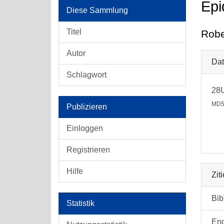
Epi
Diese Sammlung
Titel
Robe
Autor
Dat
Schlagwort
28
MD5
Publizieren
Einloggen
Registrieren
Hilfe
Zit
Bi
Statistik
En