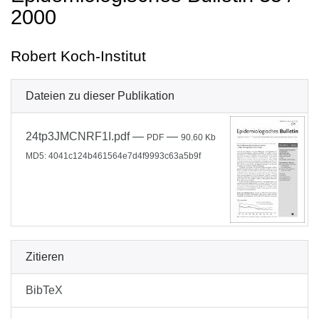
2000
Robert Koch-Institut
Dateien zu dieser Publikation
24tp3JMCNRF1I.pdf
—
—
PDF
90.60 Kb
MD5: 4041c124b461564e7d4f9993c63a5b9f
Zitieren
BibTeX