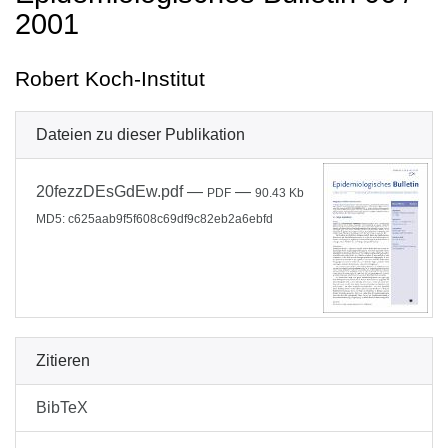
2001
Robert Koch-Institut
Dateien zu dieser Publikation
20fezzDEsGdEw.pdf
—
—
PDF
90.43 Kb
MD5: c625aab9f5f608c69df9c82eb2a6ebfd
Zitieren
BibTeX