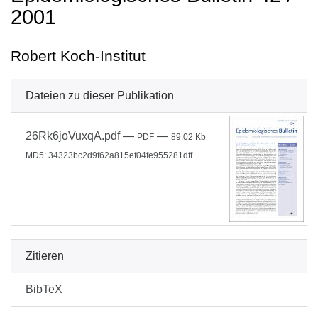
2001
Robert Koch-Institut
Dateien zu dieser Publikation
26Rk6joVuxqA.pdf
—
—
PDF
89.02 Kb
MD5: 34323bc2d9f62a815ef04fe955281dff
Zitieren
BibTeX