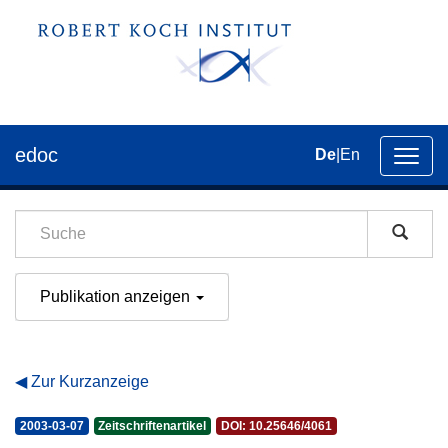
edoc
De
|
En
Umsch
der
Navig
Publikation anzeigen
Zur Kurzanzeige
2003-03-07
Zeitschriftenartikel
DOI: 10.25646/4061