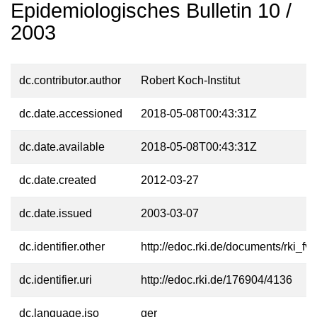
Epidemiologisches Bulletin 10 /
2003
dc.contributor.author
Robert Koch-Institut
dc.date.accessioned
2018-05-08T00:43:31Z
dc.date.available
2018-05-08T00:43:31Z
dc.date.created
2012-03-27
dc.date.issued
2003-03-07
dc.identifier.other
http://edoc.rki.de/documents/rki
dc.identifier.uri
http://edoc.rki.de/176904/4136
dc.language.iso
ger