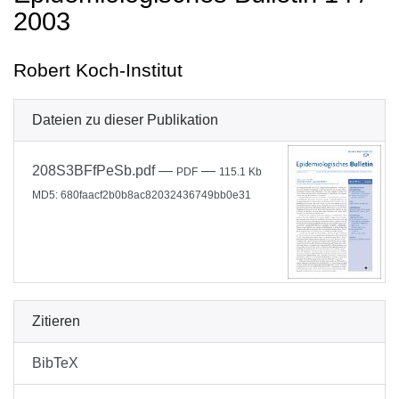
2003
Robert Koch-Institut
Dateien zu dieser Publikation
208S3BFfPeSb.pdf
—
—
PDF
115.1 Kb
MD5: 680faacf2b0b8ac82032436749bb0e31
Zitieren
BibTeX