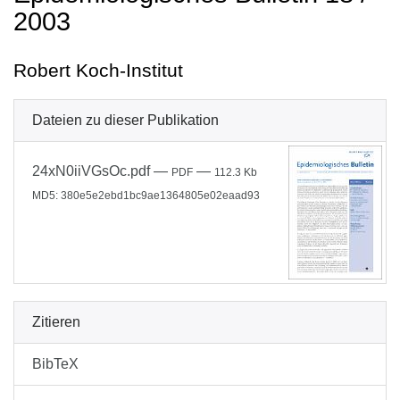
2003
Robert Koch-Institut
Dateien zu dieser Publikation
24xN0iiVGsOc.pdf
—
—
PDF
112.3 Kb
MD5: 380e5e2ebd1bc9ae1364805e02eaad93
Zitieren
BibTeX