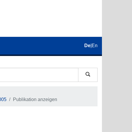
De
|
En
005
Publikation anzeigen