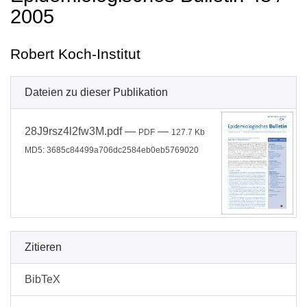
2005
Robert Koch-Institut
Dateien zu dieser Publikation
28J9rsz4l2fw3M.pdf
—
—
PDF
127.7 Kb
MD5: 3685c84499a706dc2584eb0eb5769020
Zitieren
BibTeX