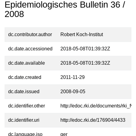
Epidemiologisches Bulletin 36 /
2008
dc.contributor.author
Robert Koch-Institut
dc.date.accessioned
2018-05-08T01:39:32Z
dc.date.available
2018-05-08T01:39:32Z
dc.date.created
2011-11-29
dc.date.issued
2008-09-05
dc.identifier.other
http://edoc.rki.de/documents/rk
dc.identifier.uri
http://edoc.rki.de/176904/4433
dc.language.iso
ger