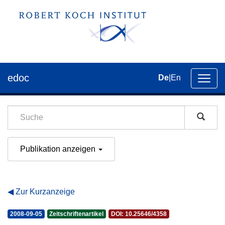
edoc
De
|
En
Umsch
der
Navig
Publikation anzeigen
Zur Kurzanzeige
2008-09-05
Zeitschriftenartikel
DOI: 10.25646/4358