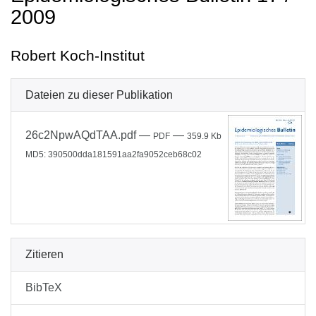
2009
Robert Koch-Institut
Dateien zu dieser Publikation
26c2NpwAQdTAA.pdf
—
—
PDF
359.9 Kb
MD5: 390500dda181591aa2fa9052ceb68c02
Zitieren
BibTeX