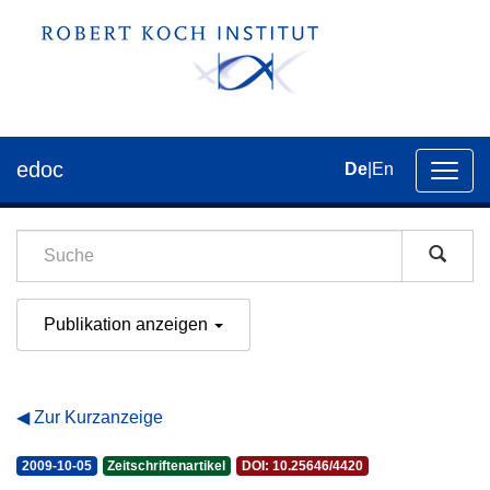
edoc
De
|
En
Umsch
der
Navig
Publikation anzeigen
Zur Kurzanzeige
2009-10-05
Zeitschriftenartikel
DOI: 10.25646/4420