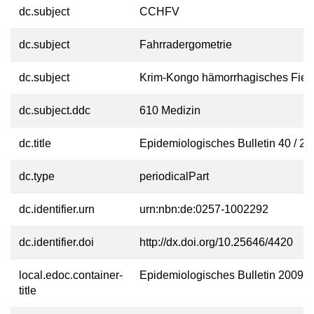
dc.subject
CCHFV
dc.subject
Fahrradergometrie
dc.subject
Krim-Kongo hämorrhagisches Fieb
dc.subject.ddc
610 Medizin
dc.title
Epidemiologisches Bulletin 40 / 2
dc.type
periodicalPart
dc.identifier.urn
urn:nbn:de:0257-1002292
dc.identifier.doi
http://dx.doi.org/10.25646/4420
local.edoc.container-
Epidemiologisches Bulletin 2009
title