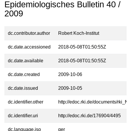
Epidemiologisches Bulletin 40 /
2009
dc.contributor.author
Robert Koch-Institut
dc.date.accessioned
2018-05-08T01:50:55Z
dc.date.available
2018-05-08T01:50:55Z
dc.date.created
2009-10-06
dc.date.issued
2009-10-05
dc.identifier.other
http://edoc.rki.de/documents/rki
dc.identifier.uri
http://edoc.rki.de/176904/4495
dc.language.iso
ger