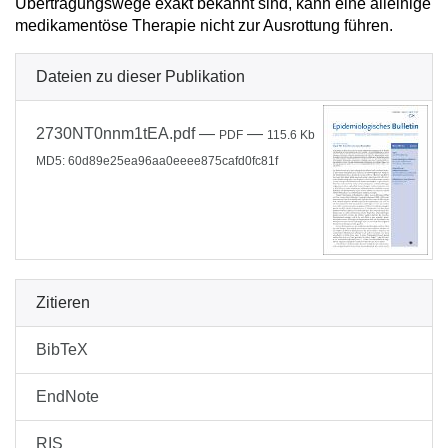
Übertragungswege exakt bekannt sind, kann eine alleinige
medikamentöse Therapie nicht zur Ausrottung führen.
Dateien zu dieser Publikation
2730NT0nnm1tEA.pdf
—
—
PDF
115.6 Kb
MD5: 60d89e25ea96aa0eeee875cafd0fc81f
Zitieren
BibTeX
EndNote
RIS