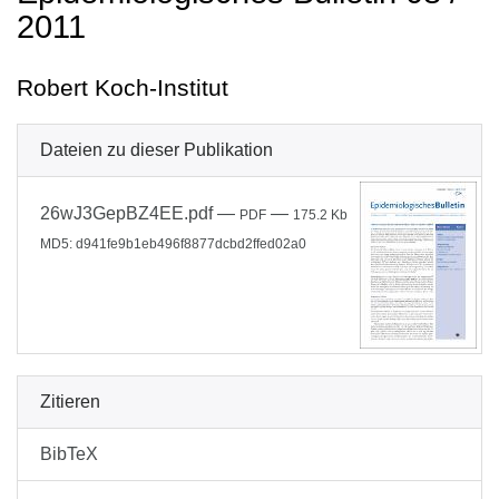
2011
Robert Koch-Institut
Dateien zu dieser Publikation
26wJ3GepBZ4EE.pdf
—
—
PDF
175.2 Kb
MD5: d941fe9b1eb496f8877dcbd2ffed02a0
Zitieren
BibTeX