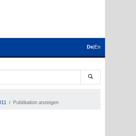
De
|
En
011
Publikation anzeigen