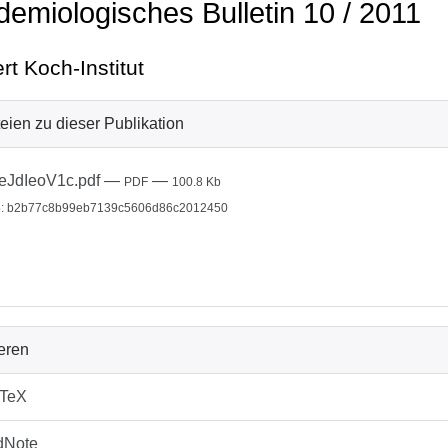
demiologisches Bulletin 10 / 2011
rt Koch-Institut
eien zu dieser Publikation
eJdIeoV1c.pdf
—
—
PDF
100.8 Kb
: b2b77c8b99eb7139c5606d86c2012450
ieren
bTeX
dNote