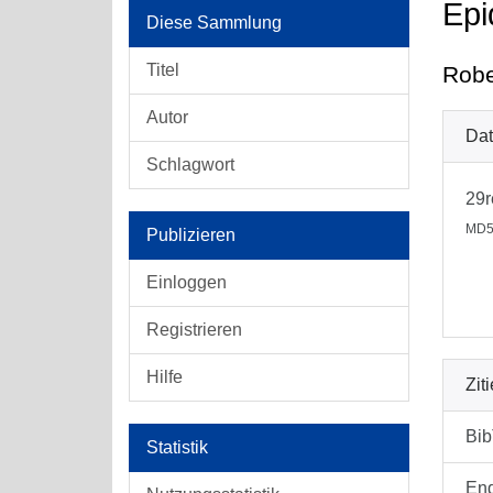
Epi
Diese Sammlung
Titel
Robe
Autor
Dat
Schlagwort
29r
MD5
Publizieren
Einloggen
Registrieren
Hilfe
Zit
Bi
Statistik
En