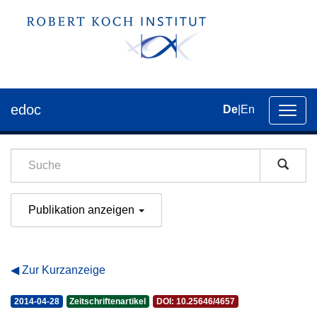
edoc
De
|
En
Umsch
der
Navig
Publikation anzeigen
Zur Kurzanzeige
2014-04-28
Zeitschriftenartikel
DOI: 10.25646/4657