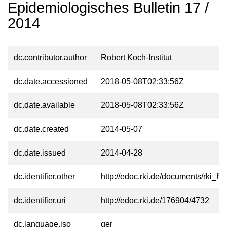
Epidemiologisches Bulletin 17 /
2014
dc.contributor.author
Robert Koch-Institut
dc.date.accessioned
2018-05-08T02:33:56Z
dc.date.available
2018-05-08T02:33:56Z
dc.date.created
2014-05-07
dc.date.issued
2014-04-28
dc.identifier.other
http://edoc.rki.de/documents/rk
dc.identifier.uri
http://edoc.rki.de/176904/4732
dc.language.iso
ger