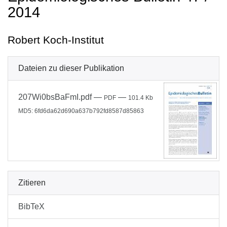
2014
Robert Koch-Institut
Dateien zu dieser Publikation
207Wi0bsBaFmI.pdf
—
—
PDF
101.4 Kb
MD5: 6fd6da62d690a637b792fd8587d85863
Zitieren
BibTeX