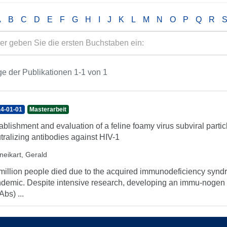
A
B
C
D
E
F
G
H
I
J
K
L
M
N
O
P
Q
R
e der Publikationen 1-1 von 1
4-01-01
Masterarbeit
ablishment and evaluation of a feline foamy virus subviral partic
tralizing antibodies against HIV-1
neikart, Gerald
million people died due to the acquired immunodeficiency syndr
demic. Despite intensive research, developing an immu-nogen t
Abs) ...