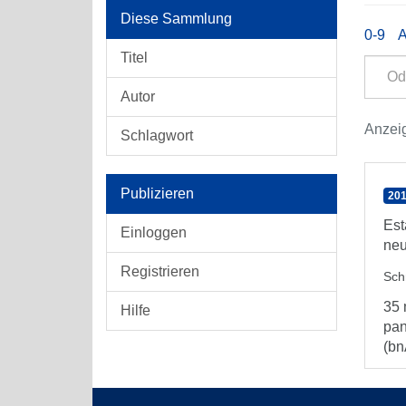
Diese Sammlung
0-9
Titel
Autor
Anzeig
Schlagwort
Publizieren
201
Est
Einloggen
neu
Registrieren
Sch
35 
Hilfe
pan
(bn