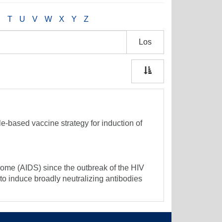
S
T
U
V
W
X
Y
Z
Los
le-based vaccine strategy for induction of
ome (AIDS) since the outbreak of the HIV
o induce broadly neutralizing antibodies