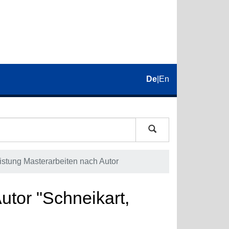
De
|
En
istung Masterarbeiten nach Autor
utor "Schneikart,