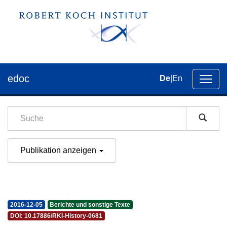
edoc
De
|
En
Umsch
der
Navig
Publikation anzeigen
2016-12-05
Berichte und sonstige Texte
DOI: 10.17886/RKI-History-0681