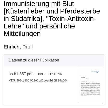
Immunisierung mit Blut
[Küstenfieber und Pferdesterbe
in Südafrika], "Toxin-Antitoxin-
Lehre" und persönliche
Mitteilungen
Ehrlich, Paul
Dateien zu dieser Publikation
as-b1-857.pdf
—
—
PDF
12.15 Mb
MD5: 392cc805f063e6cd51eedb85f824a004