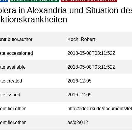
lera in Alexandria und Situation des 
ektionskrankheiten
ontributor.author
Koch, Robert
ate.accessioned
2018-05-08T03:11:52Z
ate.available
2018-05-08T03:11:52Z
ate.created
2016-12-05
ate.issued
2016-12-05
entifier.other
http://edoc.rki.de/documents/l
entifier.other
as/b2/012