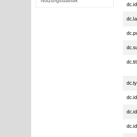
Nutzungsstatistik
dc.id
dc.l
dc.p
dc.s
dc.ti
dc.t
dc.id
dc.id
dc.id