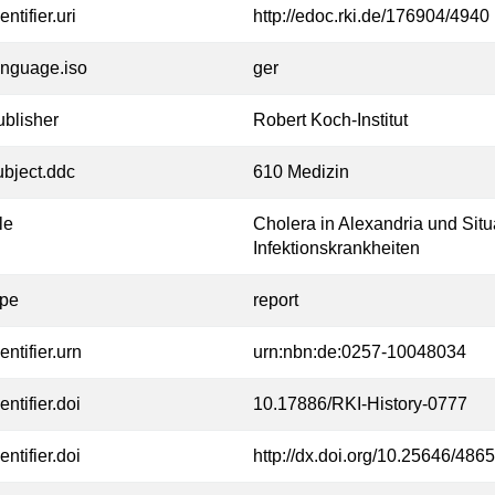
entifier.uri
http://edoc.rki.de/176904/4940
anguage.iso
ger
ublisher
Robert Koch-Institut
ubject.ddc
610 Medizin
tle
Cholera in Alexandria und Situat
Infektionskrankheiten
ype
report
entifier.urn
urn:nbn:de:0257-10048034
entifier.doi
10.17886/RKI-History-0777
entifier.doi
http://dx.doi.org/10.25646/4865