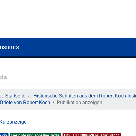
nstituts
c Startseite
Historische Schriften aus dem Robert Koch-Insti
Briefe von Robert Koch
Publikation anzeigen
 Kurzanzeige
2-05
Berichte und sonstige Texte
DOI: 10.17886/RKI-History-0777