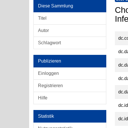
Diese Sammlung
Cho
Inf
Titel
Autor
dc.c
Schlagwort
dc.d
Publizieren
dc.d
Einloggen
dc.d
Registrieren
dc.d
Hilfe
dc.id
Statistik
dc.id