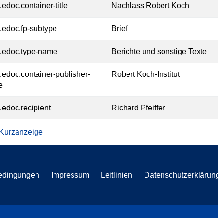
.edoc.container-title
Nachlass Robert Koch
l.edoc.fp-subtype
Brief
l.edoc.type-name
Berichte und sonstige Texte
l.edoc.container-publisher-
Robert Koch-Institut
e
l.edoc.recipient
Richard Pfeiffer
 Kurzanzeige
edingungen
Impressum
Leitlinien
Datenschutzerklärun