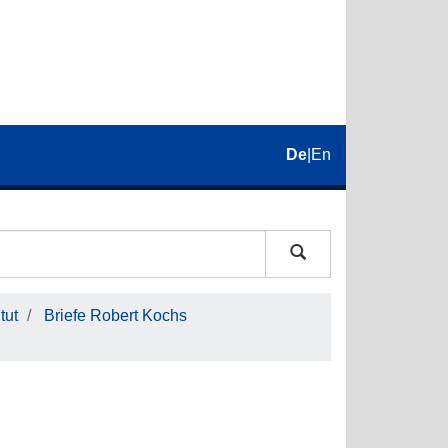
De
|
En
tut
Briefe Robert Kochs