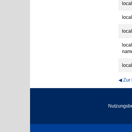
local
loca
loca
loca
nam
loca
Zur
Nutzungsb